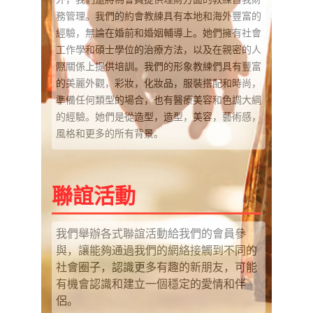
務管理。我們的約會教練具有本地和海外豐富的
經驗，無論在婚前和婚姻輔導上。她們擁有社會
工作學和碩士學位的治療方法，以及在親密的人
際關係上提供培訓。我們的形象教練們具有豐富
的美麗外觀，彩妝，化妝品，服裝搭配和時尚，
準備任何類型的場合，也有醫療美容和色調大綱
的經驗。她們是從造型，造型，美容，藝術感，
風格和更多的所有背景。
聯誼活動
我們舉辦各式聯誼活動給我們的會員參
與，讓能夠通過我們的網絡接觸到不同的
社會圈子，認識更多有趣的新朋友，可能
有機會認識和建立一個穩定的愛情和伴
侶。